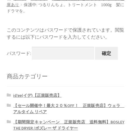
プライバシーポリシー
庫あり
保護中: つるりんちょ。トリートメント 1000g 髪に
ドラマを。
特定商取引法に基づく表記
このコンテンツはパスワードで保護されています。閲覧
するには以下にパスワードを入力してください。
パスワード:
商品カテゴリー
id’ee(イデ)【正規販売店】
【セール開催中！最大２０％OFF！ 正規販売店】ウェラ
アルタイム リペア
【期間限定キャンペーン 正規販売店 送料無料】BOSLEY
THE DRYER /ボズレー ザ ドライヤー