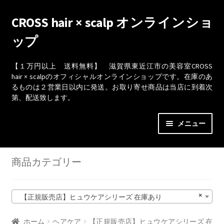
ナ
コ
CROSS hair × scalp オンラインショ
ビ
ン
ップ
ゲ
テ
ー
ン
シ
ツ
【１万円以上 送料無料】 滋賀県東近江市の美容室CROSS
hair × scalpのオフィシャルオンラインショップです。在庫のあ
ョ
へ
るものは２営業日以内に発送。お取り寄せ商品は当店に到着次
ン
ス
第、配送致します。
へ
キ
ス
ッ
メニュー
キ
プ
ッ
ショップ
プ
商品カテゴリー
カート
×
【正規販売店】ヒュウケアシリーズ 在庫あり
取引条件（利用規約）
ホーム
ヘアケア
【正規販売店】ヒュウケアシリーズ 在