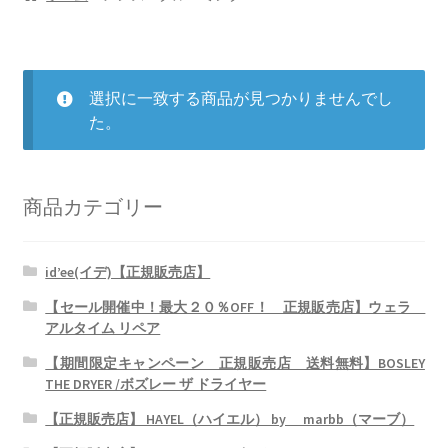
プライバシーポリシー
特定商取引法に基づく表記
メンズ・グルーミング
選択に一致する商品が見つかりませんでし
た。
商品カテゴリー
id’ee(イデ)【正規販売店】
【セール開催中！最大２０％OFF！ 正規販売店】ウェラ
アルタイム リペア
【期間限定キャンペーン 正規販売店 送料無料】BOSLEY
THE DRYER /ボズレー ザ ドライヤー
【正規販売店】 HAYEL（ハイエル） by marbb（マーブ）