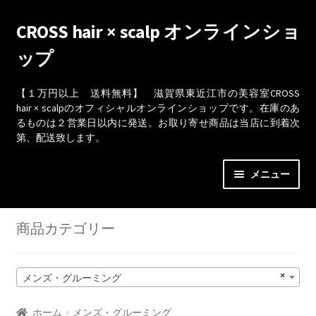
ナ
コ
CROSS hair × scalp オンラインショ
ビ
ン
ップ
ゲ
テ
ー
ン
シ
ツ
【１万円以上 送料無料】 滋賀県東近江市の美容室CROSS
hair × scalpのオフィシャルオンラインショップです。在庫のあ
ョ
へ
るものは２営業日以内に発送。お取り寄せ商品は当店に到着次
ン
ス
第、配送致します。
へ
キ
ス
ッ
メニュー
キ
プ
ッ
ショップ
プ
商品カテゴリー
カート
×
メンズ・グルーミング
取引条件（利用規約）
ホーム
メンズ・グルーミング