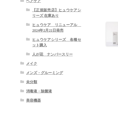
ヘアケア
【正規販売店】ヒュウケアシ
リーズ 在庫あり
ヒュウケア リニューアル
2024年2月21日発売
ヒュウケアシリーズ 各種セ
ット購入
人が花 ナンバースリー
メイク
メンズ・グルーミング
未分類
消毒液・除菌液
美容機器