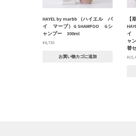
HAYEL by marbb （ハイエル バ
【
イ マーブ）G SHAMPOO Gシ
HA
ャンプー 300ml
イ 
ャン
¥
4,730
替
お買い物カゴに追加
¥
15,