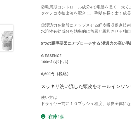
②毛周期コントロール成分※で毛髪を長く・太く成
タケノコ皮抽出液を配合し、毛髪を長く太く成
③浸透力を格段にアップさせる経皮吸収促進技術 ”HA
水溶性有効成分を効率的に角層と親和させる独
5つの脱毛要因にアプローチする 浸透力の高い
G ESSENCE
100mℓ (ボトル)
6,600円（税込）
スッキリ洗い流した頭皮をオールインワン
使い方は
ドライヤー前に１０プッシュ程度、頭皮全体に
在庫1個