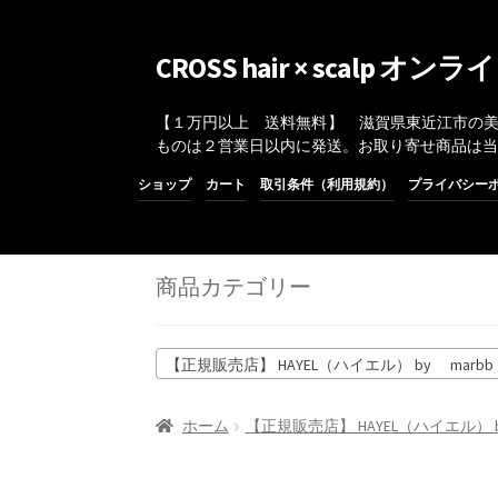
ナ
コ
CROSS hair × scalp 
ビ
ン
ゲ
テ
【１万円以上 送料無料】 滋賀県東近江市の美容室C
ー
ン
ものは２営業日以内に発送。お取り寄せ商品は
シ
ツ
ショップ
カート
取引条件（利用規約）
プライバシー
ョ
へ
ン
ス
へ
キ
ス
ッ
商品カテゴリー
キ
プ
ッ
プ
【正規販売店】 HAYEL（ハイエル） by marb
ホーム
【正規販売店】 HAYEL（ハイエル） 