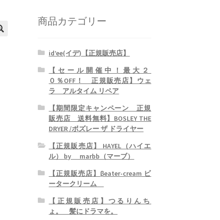
商品カテゴリー
id’ee(イデ)【正規販売店】
【セール開催中！最大２
０％OFF！ 正規販売店】ウェ
ラ アルタイム リペア
【期間限定キャンペーン 正規
販売店 送料無料】BOSLEY THE
DRYER /ボズレー ザ ドライヤー
【正規販売店】 HAYEL（ハイエ
ル） by marbb（マーブ）
【正規販売店】βeater-cream ビ
ータークリーム
【正規販売店】つるりんち
ょ。 髪にドラマを。