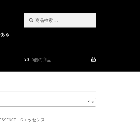
検
検
索
索
対
のある
象:
¥
0
0個の商品
×
 ESSENCE Gエッセンス