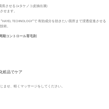
長させる (※タケノコ皮抽出液)
長させます。
YEL TECHNOLOGY”で 有効成分を効きたい箇所まで浸透促進させる
自技術。
毛周期コントロール育毛剤
化粧品でケア
なじませ、軽くマッサージをしてください。