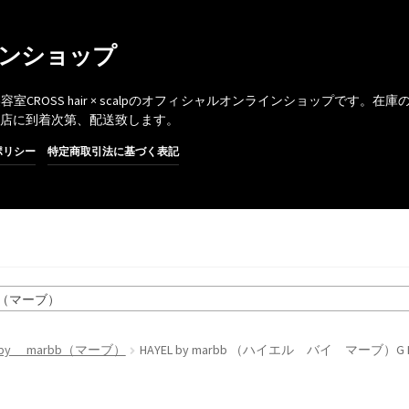
オンラインショップ
ROSS hair × scalpのオフィシャルオンラインショップです。在庫
当店に到着次第、配送致します。
ポリシー
特定商取引法に基づく表記
b（マーブ）
by marbb（マーブ）
HAYEL by marbb （ハイエル バイ マーブ）G