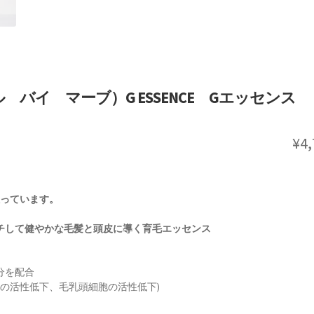
ハイエル バイ マーブ）G ESSENCE Gエッセンス
¥
4
入っています。
ーチして健やかな毛髪と頭皮に導く育毛エッセンス
分を配合
胞の活性低下、毛乳頭細胞の活性低下)