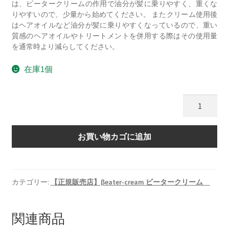
は、ビータークリームの作用で油分が髪に乗りやすく、重くな
りやすいので、少量から始めてください。 またクリーム使用後
はヘアオイルなど油分が髪に乗りやすくなっているので、重い
質感のヘアオイルやトリートメントを併用する際はその使用量
を通常時より減らしてください。
在庫1個
【正
規
販
お買い物カゴに追加
売
店】
βeater-
cream
カテゴリー:
【正規販売店】βeater-cream ビータークリーム
ビ
ー
タ
関連商品
ー