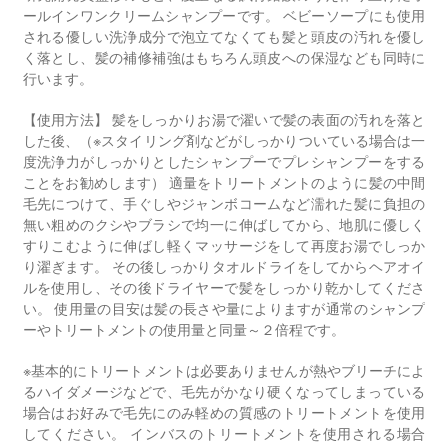
ールインワンクリームシャンプーです。 ベビーソープにも使用
される優しい洗浄成分で泡立てなくても髪と頭皮の汚れを優し
く落とし、髪の補修補強はもちろん頭皮への保湿なども同時に
行います。
【使用方法】 髪をしっかりお湯で濯いで髪の表面の汚れを落と
した後、（※スタイリング剤などがしっかりついている場合は一
度洗浄力がしっかりとしたシャンプーでプレシャンプーをする
ことをお勧めします） 適量をトリートメントのように髪の中間
毛先につけて、手ぐしやジャンボコームなど濡れた髪に負担の
無い粗めのクシやブラシで均一に伸ばしてから、地肌に優しく
すりこむように伸ばし軽くマッサージをして再度お湯でしっか
り濯ぎます。 その後しっかりタオルドライをしてからヘアオイ
ルを使用し、その後ドライヤーで髪をしっかり乾かしてくださ
い。 使用量の目安は髪の長さや量によりますが通常のシャンプ
ーやトリートメントの使用量と同量～２倍程です。
※基本的にトリートメントは必要ありませんが熱やブリーチによ
るハイダメージなどで、毛先がかなり硬くなってしまっている
場合はお好みで毛先にのみ軽めの質感のトリートメントを使用
してください。 インバスのトリートメントを使用される場合