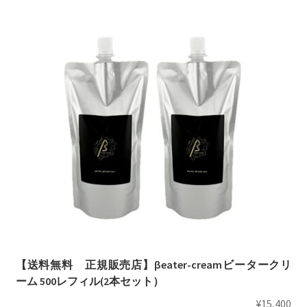
ク
リ
ー
ム
390ml
個
【送料無料 正規販売店】βeater-creamビータークリ
ーム 500レフィル(2本セット）
¥
15,400