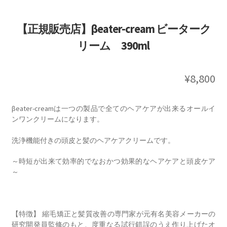
【正規販売店】βeater-cream ビーターク
リーム 390ml
¥
8,800
βeater-creamは一つの製品で全てのヘアケアが出来るオールイ
ンワンクリームになります。
洗浄機能付きの頭皮と髪のヘアケアクリームです。
～時短が出来て効率的でなおかつ効果的なヘアケアと頭皮ケア
～
【特徴】 縮毛矯正と髪質改善の専門家が元有名美容メーカーの
研究開発員監修のもと、度重なる試行錯誤のうえ作り上げたオ