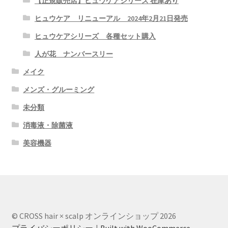
【正規販売店】ヒュウケアシリーズ 在庫あり
ヒュウケア リニューアル 2024年2月21日発売
ヒュウケアシリーズ 各種セット購入
人が花 ナンバースリー
メイク
メンズ・グルーミング
未分類
消毒液・除菌液
美容機器
© CROSS hair × scalp オンラインショップ 2026
プライバシーポリシー
Built with WooCommerce
.