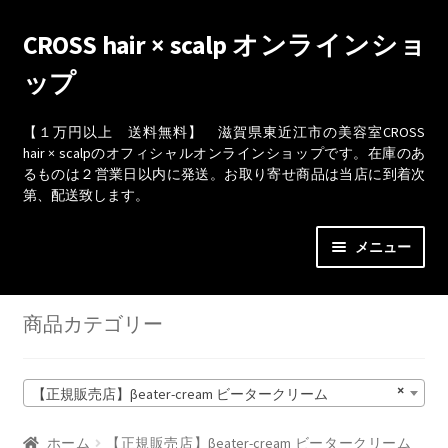
ナ
コ
CROSS hair × scalp オンラインショ
ビ
ン
ップ
ゲ
テ
ー
ン
シ
ツ
【１万円以上 送料無料】 滋賀県東近江市の美容室CROSS
hair × scalpのオフィシャルオンラインショップです。在庫のあ
ョ
へ
るものは２営業日以内に発送。お取り寄せ商品は当店に到着次
ン
ス
第、配送致します。
へ
キ
ス
ッ
メニュー
キ
プ
ッ
ショップ
プ
商品カテゴリー
カート
×
【正規販売店】βeater-cream ビータークリーム
取引条件（利用規約）
ホーム
【正規販売店】βeater-cream ビータークリーム