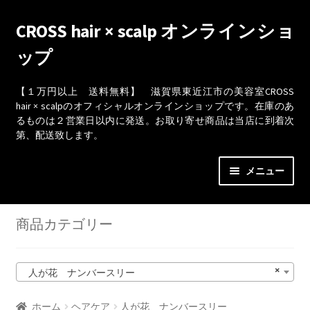
ナ
コ
CROSS hair × scalp オンラインショ
ビ
ン
ップ
ゲ
テ
ー
ン
シ
ツ
【１万円以上 送料無料】 滋賀県東近江市の美容室CROSS
hair × scalpのオフィシャルオンラインショップです。在庫のあ
ョ
へ
るものは２営業日以内に発送。お取り寄せ商品は当店に到着次
ン
ス
第、配送致します。
へ
キ
ス
ッ
メニュー
キ
プ
ッ
ショップ
プ
商品カテゴリー
カート
×
人が花 ナンバースリー
取引条件（利用規約）
ホーム
ヘアケア
人が花 ナンバースリー