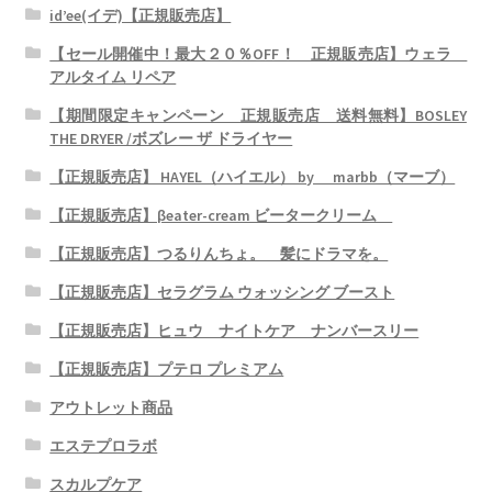
id’ee(イデ)【正規販売店】
【セール開催中！最大２０％OFF！ 正規販売店】ウェラ
アルタイム リペア
【期間限定キャンペーン 正規販売店 送料無料】BOSLEY
THE DRYER /ボズレー ザ ドライヤー
【正規販売店】 HAYEL（ハイエル） by marbb（マーブ）
【正規販売店】βeater-cream ビータークリーム
【正規販売店】つるりんちょ。 髪にドラマを。
【正規販売店】セラグラム ウォッシング ブースト
【正規販売店】ヒュウ ナイトケア ナンバースリー
【正規販売店】プテロ プレミアム
アウトレット商品
エステプロラボ
スカルプケア